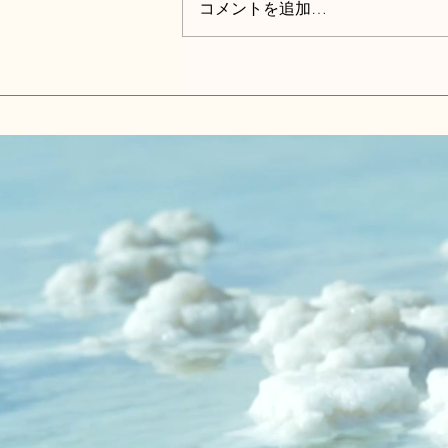
コメントを追加…
ですがご登録をよろしくお願いい
たします。 旧FAX番号： 0164-
34-5012 （3/31まで） 新FAX
番号： 050-3588-6123 （使
用可能） なお、旧番号 0164-
34-5012 は4月初旬より (株)ゆ
きむら.TECHの代表電話番号に変
更になります。 どうぞご承知お
きください。