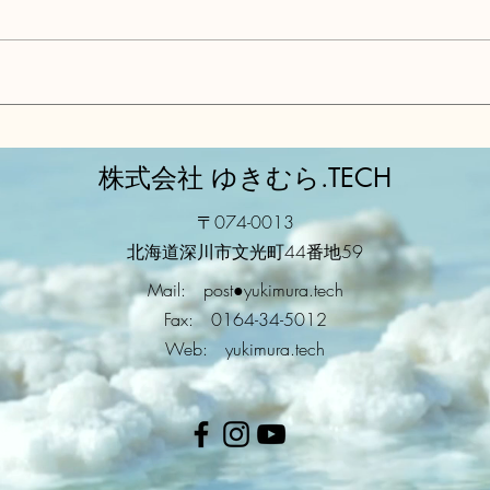
AGRAS T10に関する重要アナ
20
ウンス
年
株式会社 ゆきむら.TECH
〒074-0013
北海道深川市文光町44番地59
​Mail
: post●yukimura.tech
Fax: 0164-34-5012
Web: yukimura.tech