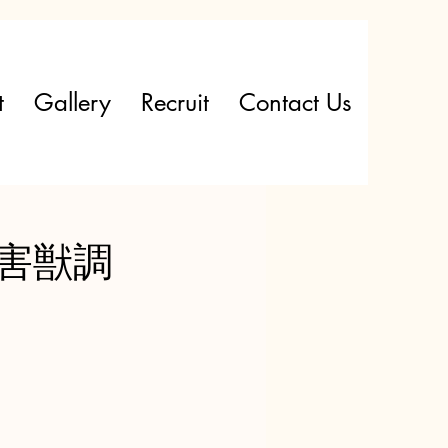
t
Gallery
Recruit
Contact Us
ン害獣調