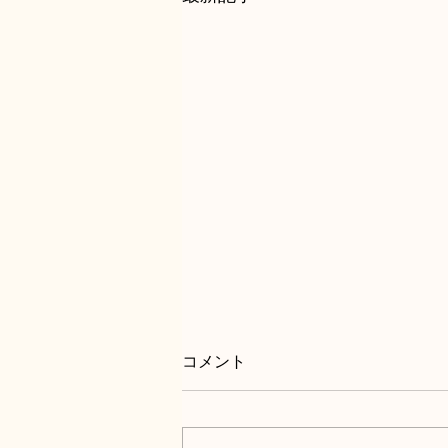
～ ゆきむらFAX番号変更のお
コメント
知らせ ～
現在の番号から新規の番号へ下記
の通り変更いたします。 お手数