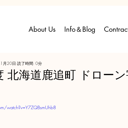
About Us
Info＆Blog
Contrac
年1月20日
読了時間: 0分
年度 北海道鹿追町 ドロー
.com/watch?v=Y7ZQBsmUhb8