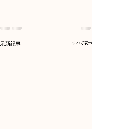
最新記事
すべて表示